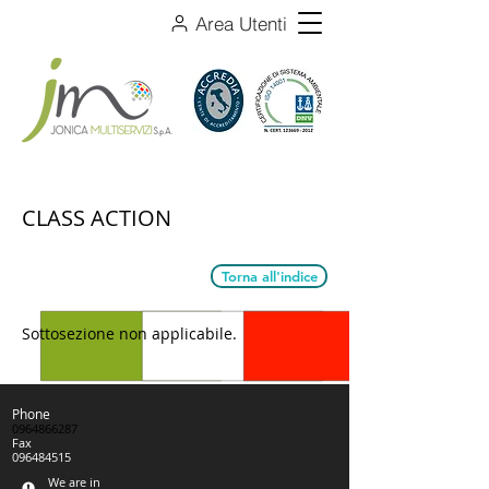
Area Utenti
CLASS ACTION
Torna all'indice
Sottosezione non applicabile.
Phone
0964866287
Fax
096484515
We are in