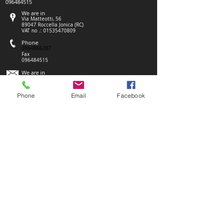
096484515
We are in
Via Matteotti, 56
89047 Roccella Jonica (RC)
VAT no .:
01535470809
Phone
0964866287
Fax
096484515
We are in
Via Matteotti, 56
89047 Roccella Jonica (RC)
VAT no .:
01535470809
Phone
Email
Facebook
Phone
0964866287
Fax
096484515
We are in
Via Matteotti, 56
89047 Roccella Jonica (RC)
VAT no .:
01535470809
We are in
Via Matteotti, 56
89047 Roccella Jonica
(RC)
VAT no .:
01535470809