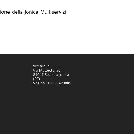
one della Jonica Multiservizi
We are in
Via Matteotti, 56
89047 Roccella Jonica
(RC)
VAT no .: 01535470809