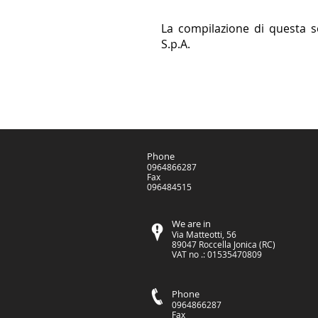
La compilazione di questa so
S.p.A.
Phone
0964866287
Fax
096484515
We are in
Via Matteotti, 56
89047 Roccella Jonica (RC)
VAT no .: 01535470809
Phone
0964866287
Fax