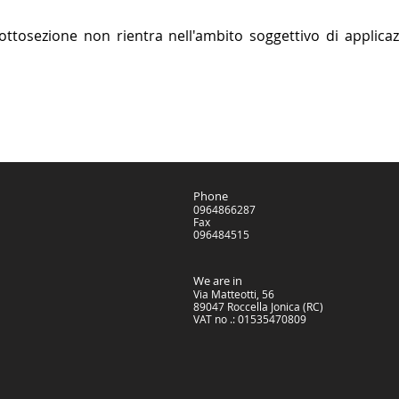
ttosezione non rientra nell'ambito soggettivo di applicazi
Phone
0964866287
Fax
096484515
We are in
Via Matteotti, 56
89047 Roccella Jonica (RC)
VAT no .: 01535470809