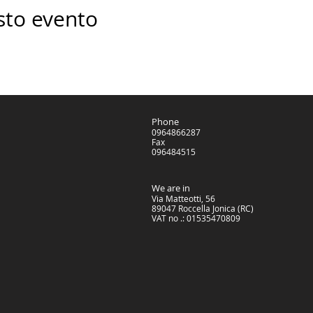
sto evento
Phone
0964866287
Fax
096484515
We are in
Via Matteotti, 56
89047 Roccella Jonica (RC)
VAT no .: 01535470809