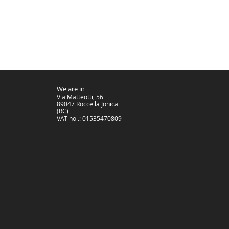
We are in
Via Matteotti, 56
89047 Roccella Jonica
(RC)
VAT no .: 01535470809