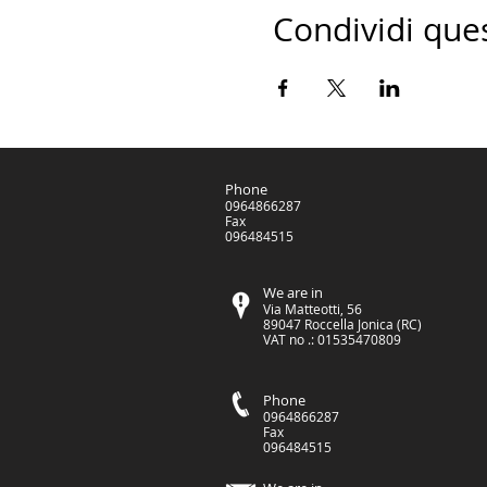
Condividi que
Phone
0964866287
Fax
096484515
We are in
Via Matteotti, 56
89047 Roccella Jonica (RC)
VAT no .: 01535470809
Phone
0964866287
Fax
096484515