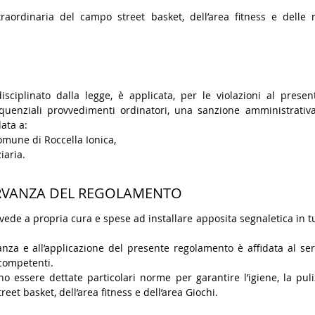
aordinaria del campo street basket, dell’area fitness e delle re
ciplinato dalla legge, è applicata, per le violazioni al pres
equenziali provvedimenti ordinatori, una sanzione amministrativa
data a:
omune di Roccella Ionica,
iaria.
SSERVANZA DEL REGOLAMENTO
de a propria cura e spese ad installare apposita segnaletica in tu
anza e all’applicazione del presente regolamento è affidata al servi
 competenti.
essere dettate particolari norme per garantire l’igiene, la puli
reet basket, dell’area fitness e dell’area Giochi.