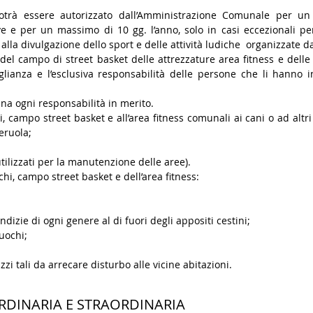
potrà essere autorizzato dall’Amministrazione Comunale per u
ve e per un massimo di 10 gg. l’anno, solo in casi eccezionali per
e alla divulgazione dello sport e delle attività ludiche organizzate d
 del campo di street basket delle attrezzature area fitness e delle
lianza e l’esclusiva responsabilità delle persone che li hanno i
na ogni responsabilità in merito.
hi, campo street basket e all’area fitness comunali ai cani o ad altri
eruola;
utilizzati per la manutenzione delle aree).
ochi, campo street basket e dell’area fitness:
ndizie di ogni genere al di fuori degli appositi cestini;
uochi;
i tali da arrecare disturbo alle vicine abitazioni.
ORDINARIA E STRAORDINARIA