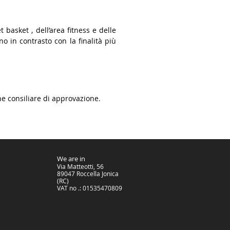
 basket , dell’area fitness e delle
 in contrasto con la finalità più
ne consiliare di approvazione.
We are in
Via Matteotti, 56
89047 Roccella Jonica
(RC)
VAT no .: 01535470809