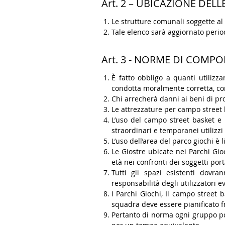
Art. 2 – UBICAZIONE DEL
Le strutture comunali soggette al
Tale elenco sarà aggiornato perio
Art. 3 - NORME DI COM
È fatto obbligo a quanti utilizz
condotta moralmente corretta, comu
Chi arrecherà danni ai beni di pro
Le attrezzature per campo street 
L’uso del campo street basket e l
straordinari e temporanei utilizzi
L’uso dell’area del parco giochi è 
Le Giostre ubicate nei Parchi Gi
età nei confronti dei soggetti por
Tutti gli spazi esistenti dovr
responsabilità degli utilizzatori 
I Parchi Giochi, Il campo street ba
squadra deve essere pianificato fra 
Pertanto di norma ogni gruppo pot