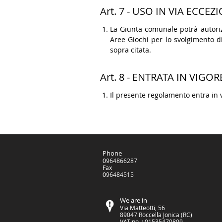
Art. 7 - USO IN VIA ECCEZ
La Giunta comunale potrà autorizza
Aree Giochi per lo svolgimento d
sopra citata.
Art. 8 - ENTRATA IN VIGOR
Il presente regolamento entra in v
Phone
0964866287
Fax
096484515
We are in
Via Matteotti, 56
89047 Roccella Jonica (RC)
VAT no .: 01535470809