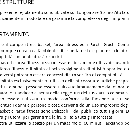
LE STRUTTURE
 presente regolamento sono ubicate sul Lungomare Sisinio Zito lato 
dicamente in modo tale da garantire la completezza degli impianti 
PORTAMENTO
ano il campo street basket, l’area fitness ed i Parchi Giochi C
nque consona all’ambiente, di rispettare sia le piante sia le attre
prietà comunale dovrà risarcirli.
basket e area fitness possono essere liberamente utilizzate, usand
’area fitness è limitato al solo svolgimento di attività sportive o
 diversi potranno essere concessi dietro verifica di compatibilità.
limitato esclusivamente all’utilizzo delle attrezzature ludiche prepos
ochi Comunali possono essere utilizzate limitatamente dai minori 
tatori di Handicap ai sensi della Legge 104 del 1992 art. 3 comma 3.
anno essere utilizzati in modo conforme alla funzione a cui so
eventuali danni a persone o cose derivanti da un uso improprio degli 
sket e l’area fitness sono utilizzabili dal pubblico tutti i giorni. L’
gli utenti per garantirne la fruibilità a tutti gli interessati.
rà utilizzare lo spazio per un massimo di 60 minuti, lasciando poi