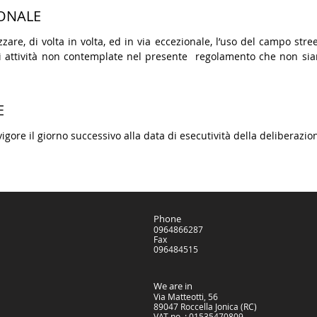
IONALE
re, di volta in volta, ed in via eccezionale, l’uso del campo street
i attività non contemplate nel presente regolamento che non siano
E
igore il giorno successivo alla data di esecutività della deliberazio
Phone
0964866287
Fax
096484515
We are in
Via Matteotti, 56
89047 Roccella Jonica (RC)
VAT no .: 01535470809