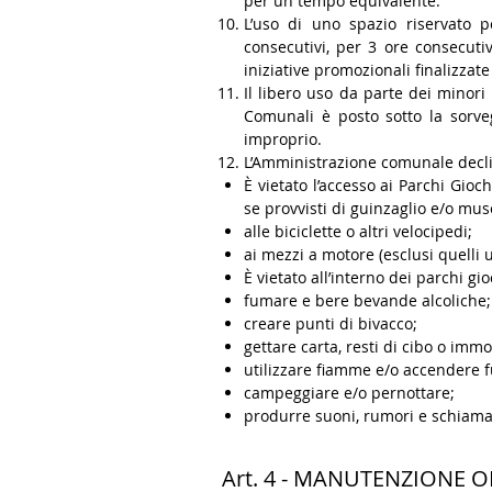
per un tempo equivalente.
L’uso di uno spazio riservato 
consecutivi, per 3 ore consecuti
iniziative promozionali finalizzat
Il libero uso da parte dei minori
Comunali è posto sotto la sorveg
improprio.
L’Amministrazione comunale decli
È vietato l’accesso ai Parchi Gioc
se provvisti di guinzaglio e/o mus
alle biciclette o altri velocipedi;
ai mezzi a motore (esclusi quelli 
È vietato all’interno dei parchi gi
fumare e bere bevande alcoliche;
creare punti di bivacco;
gettare carta, resti di cibo o immo
utilizzare fiamme e/o accendere f
campeggiare e/o pernottare;
produrre suoni, rumori e schiamazz
Art. 4 - MANUTENZIONE 